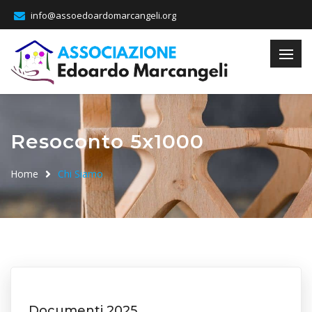
info@assoedoardomarcangeli.org
Resoconto 5x1000
Home
Chi Siamo
Documenti 2025