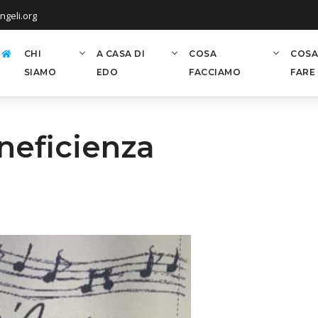
geli.org
CHI
A CASA DI
COSA
COSA
SIAMO
EDO
FACCIAMO
FARE
neficienza