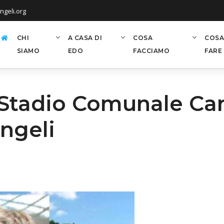
geli.org
CHI
A CASA DI
COSA
COSA
SIAMO
EDO
FACCIAMO
FARE
Stadio Comunale Carso
ngeli