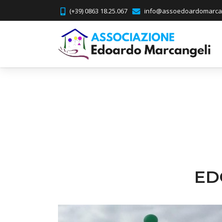
(+39) 0863 18.25.067
info@assoedoardomarcan
ED